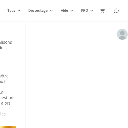
Tout
Destockage
Aide
PRO
alisons
de
ôtre,
ous
En
questions
 alors
 les