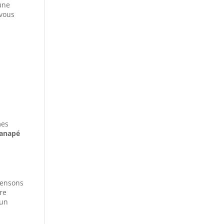
 une
vous
mes
anapé
 pensons
re
 un