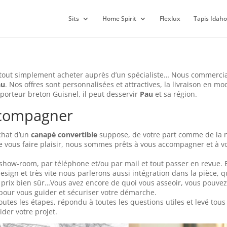
Sits
Home Spirit
Flexlux
Tapis Idaho
 tout simplement acheter auprès d’un spécialiste… Nous commerci
au
. Nos offres sont personnalisées et attractives, la livraison en mo
sporteur breton Guisnel, il peut desservir
Pau
et sa région.
ccompagner
achat d’un
canapé convertible
suppose, de votre part comme de la n
vous faire plaisir, nous sommes prêts à vous accompagner et à v
ow-room, par téléphone et/ou par mail et tout passer en revue. 
design et très vite nous parlerons aussi intégration dans la pièce, 
 et prix bien sûr…Vous avez encore de quoi vous asseoir, vous pouvez
pour vous guider et sécuriser votre démarche.
utes les étapes, répondu à toutes les questions utiles et levé tous
der votre projet.