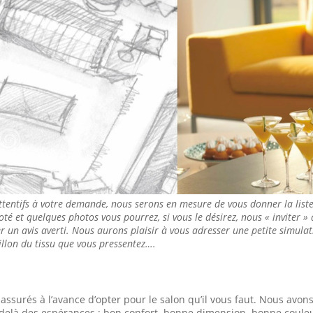
ttentifs à votre demande, nous serons en mesure de vous donner la list
coté et quelques photos vous pourrez, si vous le désirez, nous « inviter »
 un avis averti. Nous aurons plaisir à vous adresser une petite simulati
llon du tissu que vous pressentez….
surés à l’avance d’opter pour le salon qu’il vous faut. Nous avon
u delà des espérances : bon confort, bonne dimension, bonne coule