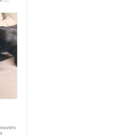
pouvons
ur