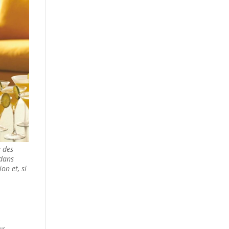
e des
 dans
on et, si
s
ur…..