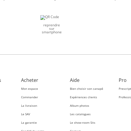
reprendre
sur
smartphone
s
Acheter
Aide
Pro
Mon espace
Bien choisir son canapé
Prescrip
Commander
Expériences clients
Professi
La livraison
Album photos
Le SAV
Les catalogues
La garantie
Le show-room Sits