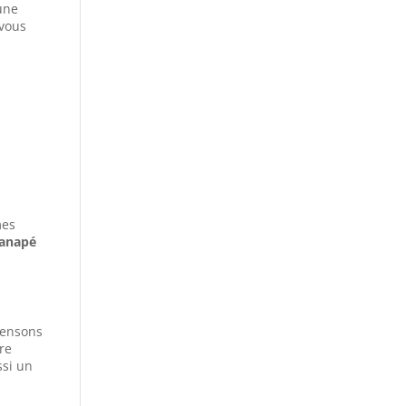
 une
vous
mes
anapé
 pensons
re
ssi un