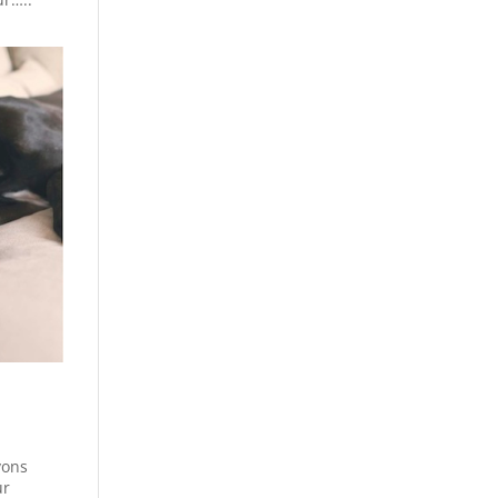
vons
ur