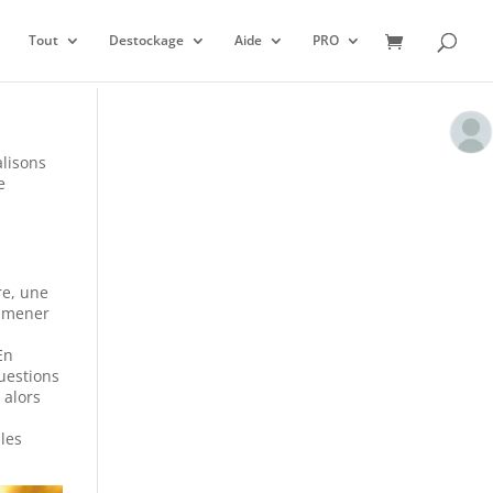
Tout
Destockage
Aide
PRO
alisons
e
re, une
 amener
En
questions
 alors
 les