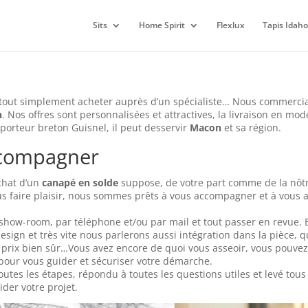
Sits
Home Spirit
Flexlux
Tapis Idaho
 tout simplement acheter auprès d’un spécialiste… Nous commerci
n
. Nos offres sont personnalisées et attractives, la livraison en mod
sporteur breton Guisnel, il peut desservir
Macon
et sa région.
ccompagner
achat d’un
canapé en solde
suppose, de votre part comme de la nôt
s faire plaisir, nous sommes prêts à vous accompagner et à vous
ow-room, par téléphone et/ou par mail et tout passer en revue. 
design et très vite nous parlerons aussi intégration dans la pièce, 
 et prix bien sûr…Vous avez encore de quoi vous asseoir, vous pouvez
pour vous guider et sécuriser votre démarche.
utes les étapes, répondu à toutes les questions utiles et levé tous
der votre projet.