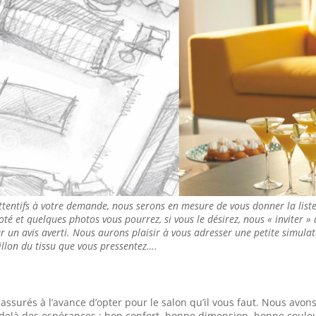
ttentifs à votre demande, nous serons en mesure de vous donner la list
coté et quelques photos vous pourrez, si vous le désirez, nous « inviter »
 un avis averti. Nous aurons plaisir à vous adresser une petite simulati
llon du tissu que vous pressentez….
surés à l’avance d’opter pour le salon qu’il vous faut. Nous avon
u delà des espérances : bon confort, bonne dimension, bonne coule