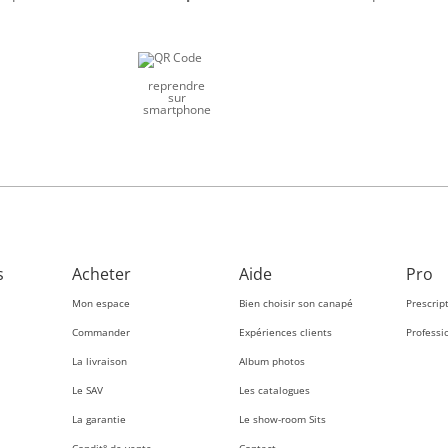
reprendre
sur
smartphone
s
Acheter
Aide
Pro
Mon espace
Bien choisir son canapé
Prescrip
Commander
Expériences clients
Professi
La livraison
Album photos
Le SAV
Les catalogues
La garantie
Le show-room Sits