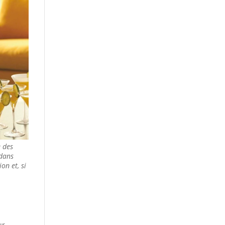
e des
 dans
on et, si
s
ur…..