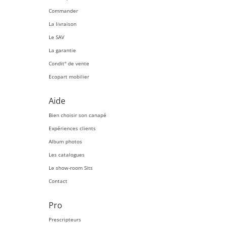
Commander
La livraison
Le SAV
La garantie
Condit° de vente
Ecopart mobilier
Aide
Bien choisir son canapé
Expériences clients
Album photos
Les catalogues
Le show-room Sits
Contact
Pro
Prescripteurs