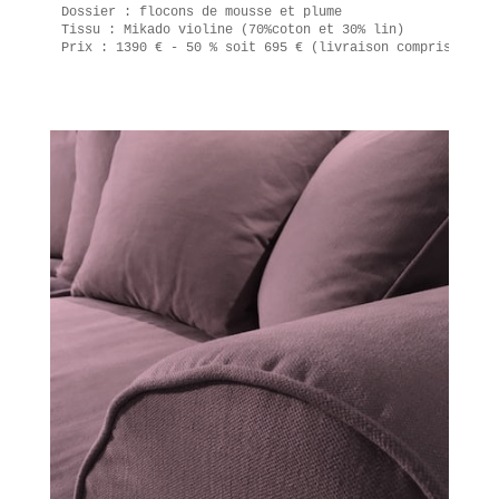
Dossier : flocons de mousse et plume

Tissu : Mikado violine (70%coton et 30% lin)

Prix : 1390 € - 50 % soit 695 € (livraison comprise 1 li