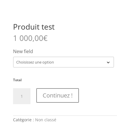
Produit test
1 000,00
€
New field
Total
quantité
Continuez !
de
Produit
test
Catégorie :
Non classé