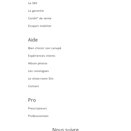
Le SAV
La garantie
Condit° de vente
Ecopart mobilier
Aide
Bien choisir son canapé
Expériences clients
Album photos
Les catalogues
Le show-room Sits
Contact
Pro
Prescripteurs
Professionnels
Nous suivre