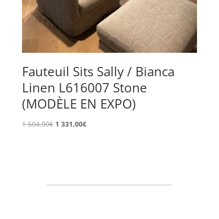
Fauteuil Sits Sally / Bianca
Linen L616007 Stone
(MODÈLE EN EXPO)
Le
Le
1 604,00
€
1 331,00
€
prix
prix
initial
actuel
était :
est :
1
1
604,00€.
331,00€.