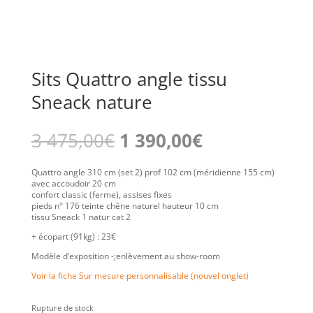
Sits Quattro angle tissu
Sneack nature
Le
Le
3 475,00
€
1 390,00
€
prix
prix
initial
actuel
était :
est :
Quattro angle 310 cm (set 2) prof 102 cm (méridienne 155 cm)
3
1
avec accoudoir 20 cm
475,00€.
390,00€.
confort classic (ferme), assises fixes
pieds n° 176 teinte chêne naturel hauteur 10 cm
tissu Sneack 1 natur cat 2
+ écopart (91kg) : 23€
Modèle d’exposition -;enlèvement au show-room
Voir la fiche Sur mesure personnalisable (nouvel onglet)
Rupture de stock