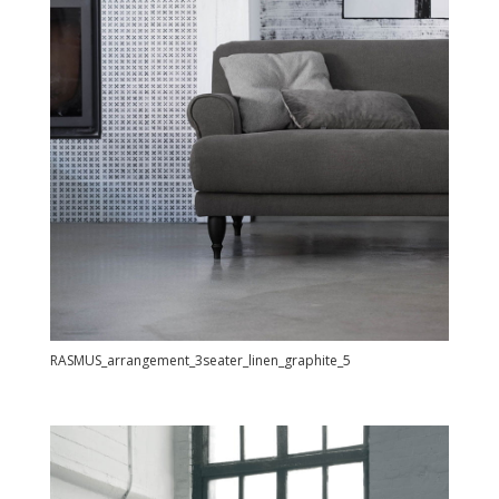
RASMUS_arrangement_3seater_linen_graphite_5