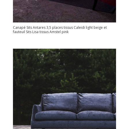
Canapé Sits Antares 3,5 places tissus Caleidi light beige et
fauteuil Sits Lisa tissus Amstel pink