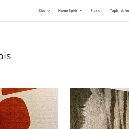
Sits
Home Spirit
Flexlux
Tapis Idaho
pis