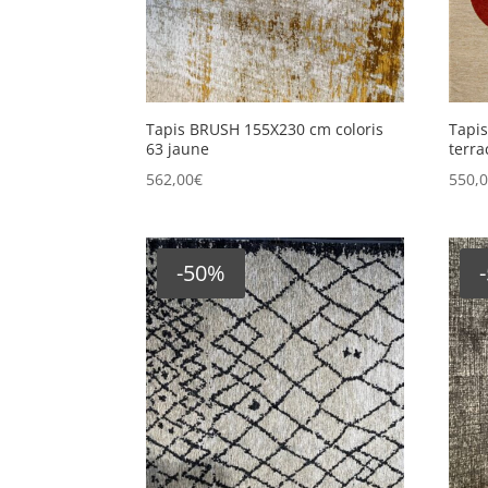
assise très profonde
(1)
canapé droit
(1)
confort douillet
(1)
confort ferme
(1)
Tapis BRUSH 155X230 cm coloris
Tapi
63 jaune
terra
confort standard
(1)
562,00
€
550,
convertible
(1)
dehoussable
(0)
-50%
fauteuil
(1)
modulable
(1)
petite profondeur
(1)
plume
(1)
pouf
(1)