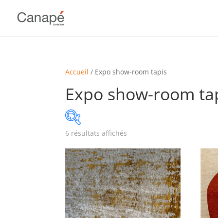
Accueil
/ Expo show-room tapis
Expo show-room ta
6 résultats affichés
angle
(1)
assise courte
(1)
assise moyenne
(1)
assise profonde
(1)