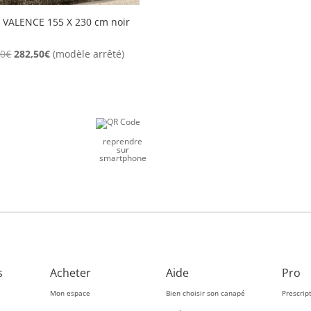
s VALENCE 155 X 230 cm noir
Le
Le
00
€
282,50
€
(modèle arrêté)
prix
prix
initial
actuel
était :
est :
565,00€.
282,50€.
reprendre
sur
smartphone
s
Acheter
Aide
Pro
Mon espace
Bien choisir son canapé
Prescrip