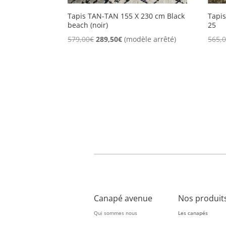
SITS
(1)
Tapis TAN-TAN 155 X 230 cm Black
Tapi
beach (noir)
25
Le
Le
579,00
€
289,50
€
(modèle arrêté)
565,
prix
prix
initial
actuel
était :
est :
579,00€.
289,50€.
Canapé avenue
Nos produit
Qui sommes nous
Les canapés