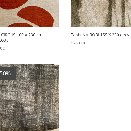
s CIRCUS 160 X 230 cm
Tapis NAIROBI 155 X 230 cm ve
cotta
576,00
€
00
€
-50%