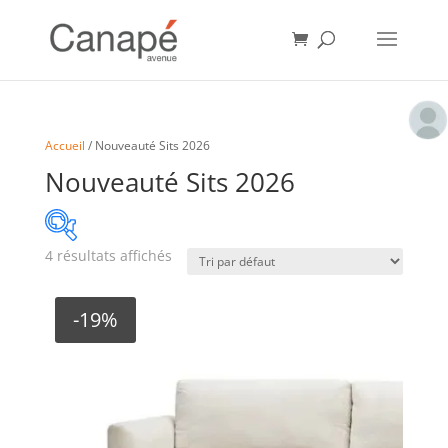
Accueil
/ Nouveauté Sits 2026
Nouveauté Sits 2026
4 résultats affichés
angle
(1)
-19%
assise courte
(1)
assise moyenne
(1)
assise profonde
(1)
assise très profonde
(1)