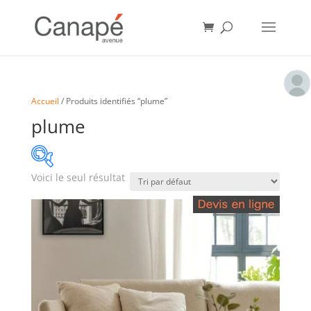
Accueil
/ Produits identifiés “plume”
plume
Voici le seul résultat
angle
(1)
assise courte
(1)
assise moyenne
(1)
assise profonde
(1)
assise très profonde
(1)