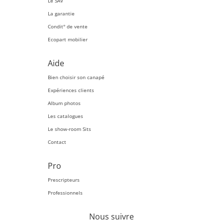
Le SAV
La garantie
Condit° de vente
Ecopart mobilier
Aide
Bien choisir son canapé
Expériences clients
Album photos
Les catalogues
Le show-room Sits
Contact
Pro
Prescripteurs
Professionnels
Nous suivre