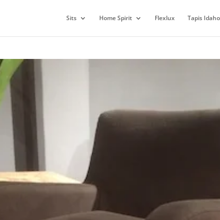
Sits
Home Spirit
Flexlux
Tapis Idaho