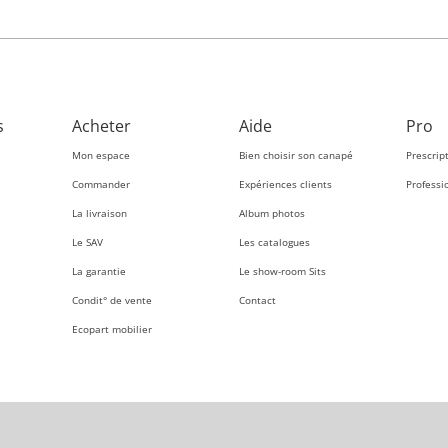
s
Acheter
Aide
Pro
Mon espace
Bien choisir son canapé
Prescrip
Commander
Expériences clients
Professi
La livraison
Album photos
Le SAV
Les catalogues
La garantie
Le show-room Sits
Condit° de vente
Contact
Ecopart mobilier