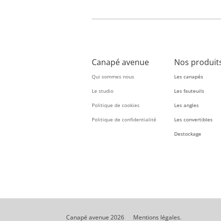
Canapé avenue
Nos produit
Qui sommes nous
Les canapés
Le studio
Les fauteuils
Politique de cookies
Les angles
Politique de confidentialité
Les convertibles
Destockage
Canapé avenue 2026
Mentions légales
.