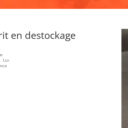
it en destockage
m

 lin

nce

é