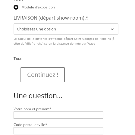
Modèle d’exposition
LIVRAISON (départ show-room)
*
Le calcul de la distance s'effectue départ Saint Georges de Reneins (à
côté de Villefranche) selon la distance donnée par Waze
Total
Continuez !
quantité
de
Sits
Edda
Une question...
angle
tissu
Bloom
Votre nom et prénom*
Teddy
Brown
(MODÈLE
Code postal et ville*
EN
EXPO)