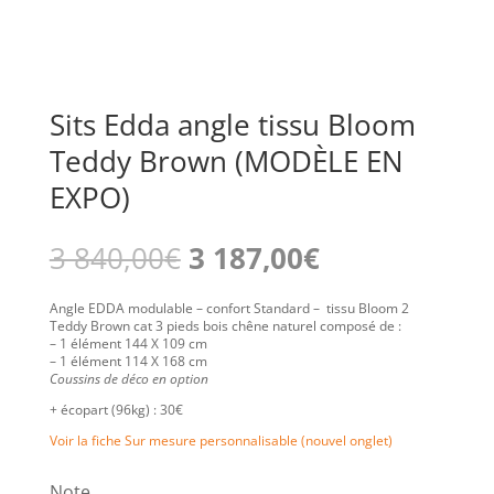
Sits Edda angle tissu Bloom
Teddy Brown (MODÈLE EN
EXPO)
Le
Le
3 840,00
€
3 187,00
€
prix
prix
initial
actuel
était :
est :
Angle EDDA modulable – confort Standard – tissu Bloom 2
3
3
Teddy Brown cat 3 pieds bois chêne naturel composé de :
840,00€.
187,00€.
– 1 élément 144 X 109 cm
– 1 élément 114 X 168 cm
Coussins de déco en option
+ écopart (96kg) : 30€
Voir la fiche Sur mesure personnalisable (nouvel onglet)
Note