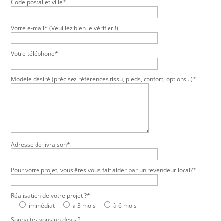
Code postal et ville*
Votre e-mail* (Veuillez bien le vérifier !)
Votre téléphone*
Modèle désiré (précisez références tissu, pieds, confort, options...)*
Adresse de livraison*
Pour votre projet, vous êtes vous fait aider par un revendeur local?*
Réalisation de votre projet ?*
immédiat
à 3 mois
à 6 mois
Souhaitez vous un devis ?