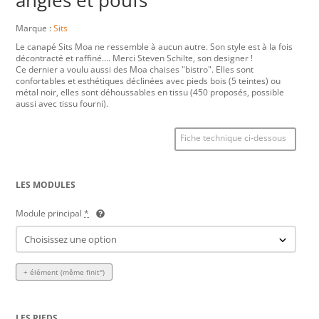
Marque :
Sits
Le canapé Sits Moa ne ressemble à aucun autre. Son style est à la fois
décontracté et raffiné.... Merci Steven Schilte, son designer !
Ce dernier a voulu aussi des Moa chaises "bistro". Elles sont
confortables et esthétiques déclinées avec pieds bois (5 teintes) ou
métal noir, elles sont déhoussables en tissu (450 proposés, possible
aussi avec tissu fourni).
Fiche technique ci-dessous
LES MODULES
Module principal
*
+ élément (même finit°)
LES PIEDS