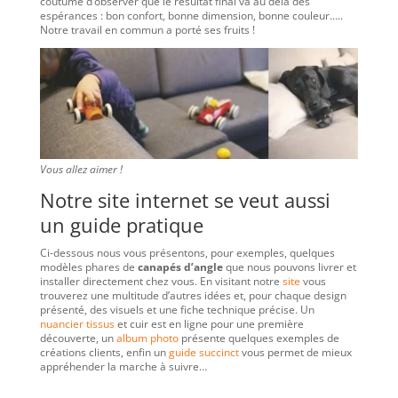
coutume d’observer que le résultat final va au delà des
espérances : bon confort, bonne dimension, bonne couleur…..
Notre travail en commun a porté ses fruits !
Vous allez aimer !
Notre site internet se veut aussi
un guide pratique
Ci-dessous nous vous présentons, pour exemples, quelques
modèles phares de
canapés d’angle
que nous pouvons livrer et
installer directement chez vous. En visitant notre
site
vous
trouverez une multitude d’autres idées et, pour chaque design
présenté, des visuels et une fiche technique précise. Un
nuancier tissus
et cuir est en ligne pour une première
découverte, un
album photo
présente quelques exemples de
créations clients, enfin un
guide succinct
vous permet de mieux
appréhender la marche à suivre…