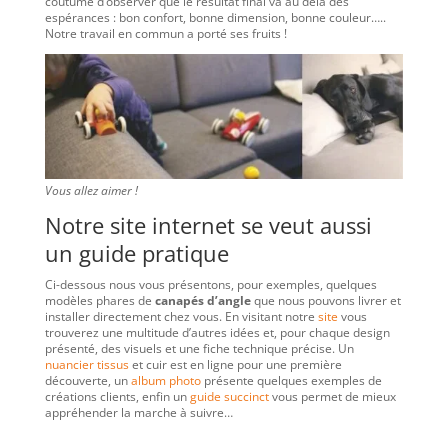
coutume d’observer que le résultat final va au delà des
espérances : bon confort, bonne dimension, bonne couleur…..
Notre travail en commun a porté ses fruits !
Vous allez aimer !
Notre site internet se veut aussi
un guide pratique
Ci-dessous nous vous présentons, pour exemples, quelques
modèles phares de
canapés d’angle
que nous pouvons livrer et
installer directement chez vous. En visitant notre
site
vous
trouverez une multitude d’autres idées et, pour chaque design
présenté, des visuels et une fiche technique précise. Un
nuancier tissus
et cuir est en ligne pour une première
découverte, un
album photo
présente quelques exemples de
créations clients, enfin un
guide succinct
vous permet de mieux
appréhender la marche à suivre…