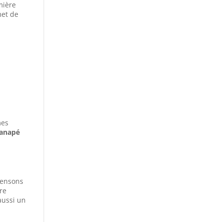
mière
et de
mes
anapé
 pensons
re
aussi un