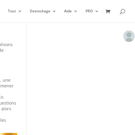
Tout
Destockage
Aide
PRO
alisons
de
, une
 amener
En
questions
 alors
 les