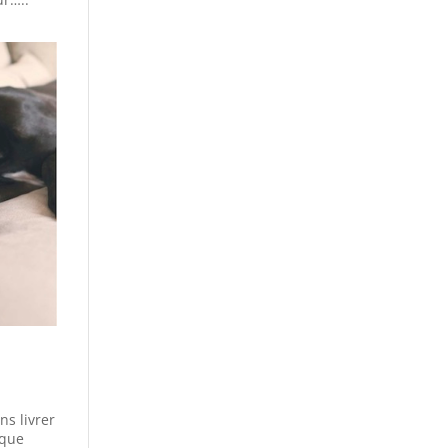
s livrer
aque