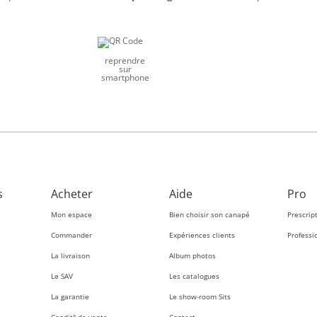
reprendre
sur
smartphone
s
Acheter
Aide
Pro
Mon espace
Bien choisir son canapé
Prescrip
Commander
Expériences clients
Professi
La livraison
Album photos
Le SAV
Les catalogues
La garantie
Le show-room Sits