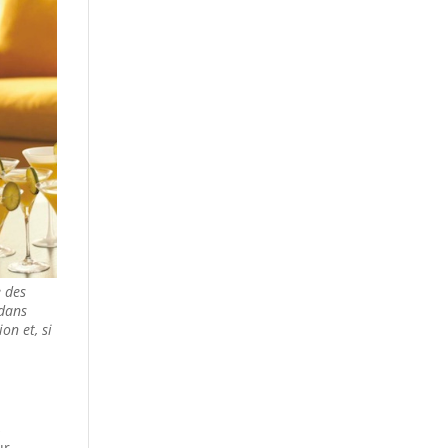
e des
 dans
on et, si
s
ur…..