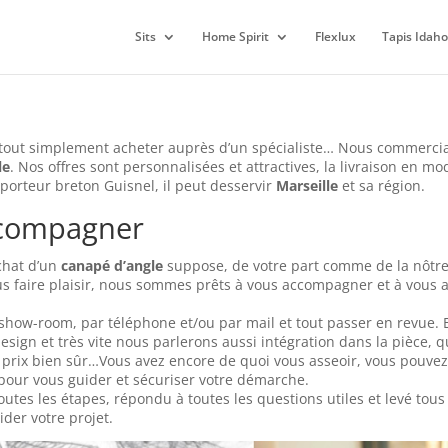
Sits
Home Spirit
Flexlux
Tapis Idaho
 tout simplement acheter auprès d’un spécialiste… Nous commerci
le
. Nos offres sont personnalisées et attractives, la livraison en mo
sporteur breton Guisnel, il peut desservir
Marseille
et sa région.
ccompagner
achat d’un
canapé d’angle
suppose, de votre part comme de la nôtre
s faire plaisir, nous sommes prêts à vous accompagner et à vous
ow-room, par téléphone et/ou par mail et tout passer en revue. 
design et très vite nous parlerons aussi intégration dans la pièce, 
 et prix bien sûr…Vous avez encore de quoi vous asseoir, vous pouvez
pour vous guider et sécuriser votre démarche.
utes les étapes, répondu à toutes les questions utiles et levé tous
der votre projet.