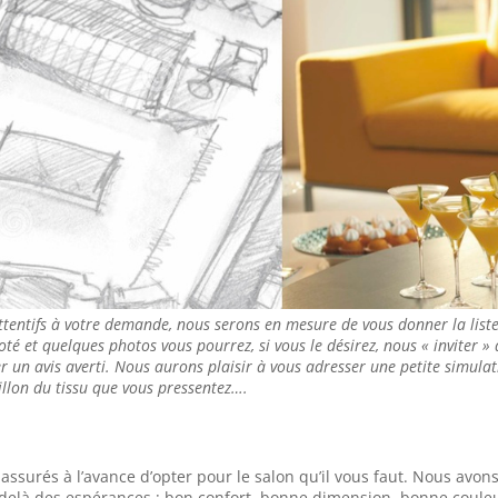
ttentifs à votre demande, nous serons en mesure de vous donner la list
coté et quelques photos vous pourrez, si vous le désirez, nous « inviter »
 un avis averti. Nous aurons plaisir à vous adresser une petite simulati
llon du tissu que vous pressentez….
surés à l’avance d’opter pour le salon qu’il vous faut. Nous avon
u delà des espérances : bon confort, bonne dimension, bonne coule