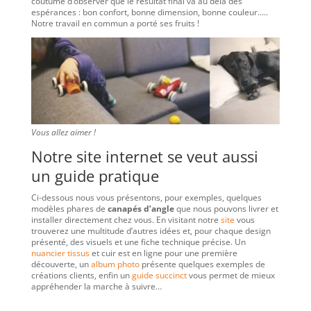
coutume d’observer que le résultat final va au delà des
espérances : bon confort, bonne dimension, bonne couleur…..
Notre travail en commun a porté ses fruits !
Vous allez aimer !
Notre site internet se veut aussi
un guide pratique
Ci-dessous nous vous présentons, pour exemples, quelques
modèles phares de
canapés d’angle
que nous pouvons livrer et
installer directement chez vous. En visitant notre
site
vous
trouverez une multitude d’autres idées et, pour chaque design
présenté, des visuels et une fiche technique précise. Un
nuancier tissus
et cuir est en ligne pour une première
découverte, un
album photo
présente quelques exemples de
créations clients, enfin un
guide succinct
vous permet de mieux
appréhender la marche à suivre…