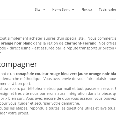
Sits
Home Spirit
Flexlux
Tapis Idaho
 tout simplement acheter auprès d’un spécialiste… Nous commerci
 orange noir blanc
dans la région de
Clermont-Ferrand
. Nos offre
mode « direct usine » est assurée par le réputé transporteur breton 
n.
ccompagner
achat d’un
canapé de couleur rouge bleu vert jaune orange noir bl
 démarche méthodique. Vous avez envie de vous faire plaisir, nou
mener à bon port.
ow-room, par téléphone et/ou par mail et tout passer en revue. 
design et très vite nous parlerons aussi intégration dans la pièce, 
 et prix bien sûr…Vous avez encore de quoi vous asseoir, vous pouvez
pour vous guider et sécuriser votre démarche.
utes les étapes, répondu à toutes les questions utiles et levé tous
der votre projet.