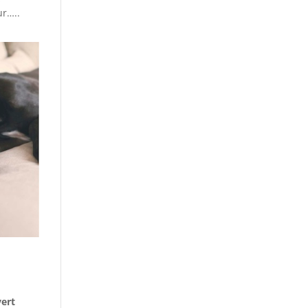
ur…..
vert