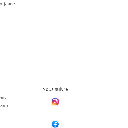
rt jaune
Nous suivre
teurs
onnels