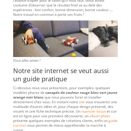
l’avance d’opter pour le salon qu’il vous faut. Nous avons
coutume d’observer que le résultat final va au delà des
espérances : bon confort, bonne dimension, bonne couleur…..
Notre travail en commun a porté ses fruits !
Vous allez aimer !
Notre site internet se veut aussi
un guide pratique
Ci-dessous nous vous présentons, pour exemples, quelques
modèles phares de
canapés de couleur rouge bleu vert jaune
orange noir blanc
que nous pouvons livrer et installer
directement chez vous. En visitant notre
site
vous trouverez une
multitude d’autres idées et, pour chaque design présenté, des
visuels et une fiche technique précise. Un
nuancier tissus
et cuir
est en ligne pour une première découverte, un
album photo
présente quelques exemples de créations clients, enfin un
guide
succinct
vous permet de mieux appréhender la marche à
suivre…