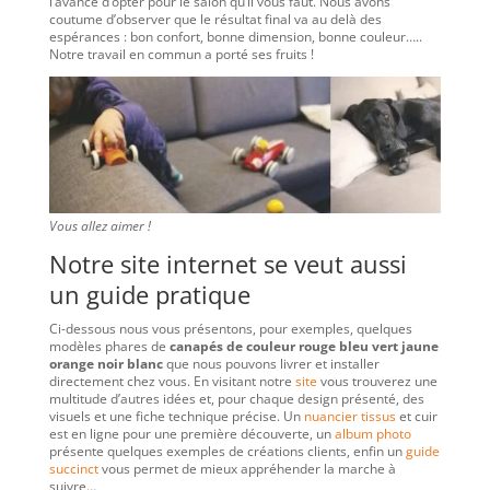
l’avance d’opter pour le salon qu’il vous faut. Nous avons
coutume d’observer que le résultat final va au delà des
espérances : bon confort, bonne dimension, bonne couleur…..
Notre travail en commun a porté ses fruits !
Vous allez aimer !
Notre site internet se veut aussi
un guide pratique
Ci-dessous nous vous présentons, pour exemples, quelques
modèles phares de
canapés de couleur rouge bleu vert jaune
orange noir blanc
que nous pouvons livrer et installer
directement chez vous. En visitant notre
site
vous trouverez une
multitude d’autres idées et, pour chaque design présenté, des
visuels et une fiche technique précise. Un
nuancier tissus
et cuir
est en ligne pour une première découverte, un
album photo
présente quelques exemples de créations clients, enfin un
guide
succinct
vous permet de mieux appréhender la marche à
suivre…