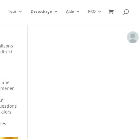
Tout
Destockage
Aide
PRO
alisons
 direct
, une
 amener
En
questions
 alors
 les