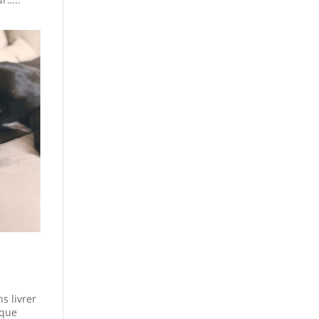
s livrer
aque