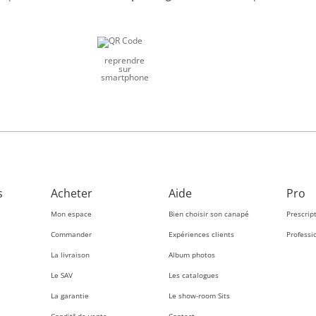
reprendre
sur
smartphone
s
Acheter
Aide
Pro
Mon espace
Bien choisir son canapé
Prescrip
Commander
Expériences clients
Professi
La livraison
Album photos
Le SAV
Les catalogues
La garantie
Le show-room Sits