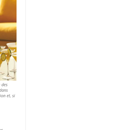
e des
 dans
on et, si
s
ur…..