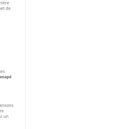
mière
et de
mes
anapé
 pensons
re
si un