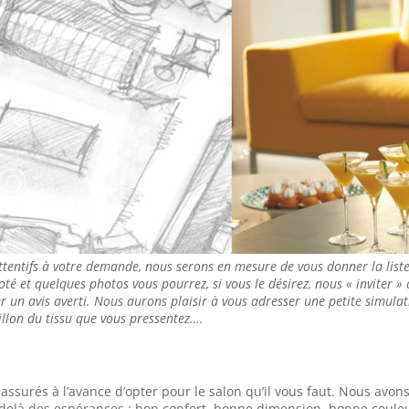
ttentifs à votre demande, nous serons en mesure de vous donner la list
coté et quelques photos vous pourrez, si vous le désirez, nous « inviter »
 un avis averti. Nous aurons plaisir à vous adresser une petite simulati
llon du tissu que vous pressentez….
surés à l’avance d’opter pour le salon qu’il vous faut. Nous avon
u delà des espérances : bon confort, bonne dimension, bonne coule