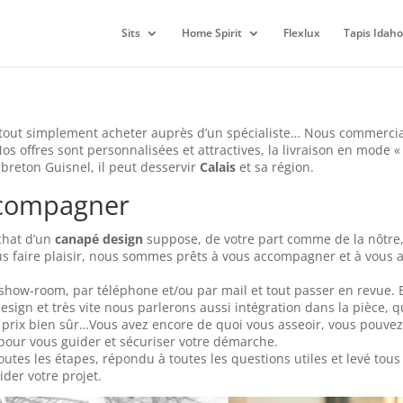
Sits
Home Spirit
Flexlux
Tapis Idaho
 tout simplement acheter auprès d’un spécialiste… Nous commerci
Nos offres sont personnalisées et attractives, la livraison en mode «
 breton Guisnel, il peut desservir
Calais
et sa région.
ccompagner
achat d’un
canapé design
suppose, de votre part comme de la nôtre
s faire plaisir, nous sommes prêts à vous accompagner et à vous
ow-room, par téléphone et/ou par mail et tout passer en revue. 
design et très vite nous parlerons aussi intégration dans la pièce, 
 et prix bien sûr…Vous avez encore de quoi vous asseoir, vous pouvez
pour vous guider et sécuriser votre démarche.
utes les étapes, répondu à toutes les questions utiles et levé tous
der votre projet.