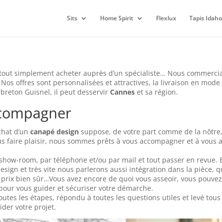
Sits
Home Spirit
Flexlux
Tapis Idaho
 tout simplement acheter auprès d’un spécialiste… Nous commerci
. Nos offres sont personnalisées et attractives, la livraison en mode 
 breton Guisnel, il peut desservir
Cannes
et sa région.
ccompagner
achat d’un
canapé design
suppose, de votre part comme de la nôtre
s faire plaisir, nous sommes prêts à vous accompagner et à vous
ow-room, par téléphone et/ou par mail et tout passer en revue. 
design et très vite nous parlerons aussi intégration dans la pièce, 
 et prix bien sûr…Vous avez encore de quoi vous asseoir, vous pouvez
pour vous guider et sécuriser votre démarche.
utes les étapes, répondu à toutes les questions utiles et levé tous
der votre projet.