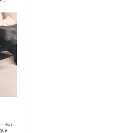
s livrer
aque