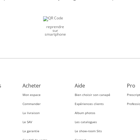
reprendre
sur
smartphone
s
Acheter
Aide
Pro
Mon espace
Bien choisir son canapé
Prescrip
Commander
Expériences clients
Professi
La livraison
Album photos
Le SAV
Les catalogues
La garantie
Le show-room Sits