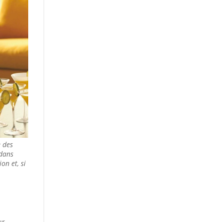
e des
 dans
on et, si
s
ur…..