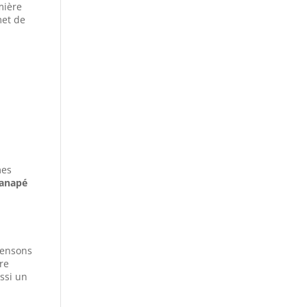
mière
et de
mes
anapé
 pensons
re
ssi un