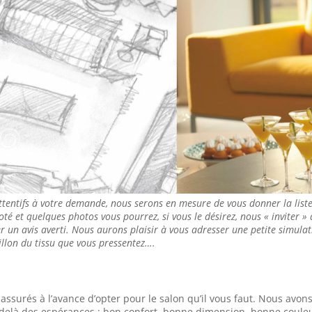
ttentifs à votre demande, nous serons en mesure de vous donner la list
coté et quelques photos vous pourrez, si vous le désirez, nous « inviter »
 un avis averti. Nous aurons plaisir à vous adresser une petite simulati
llon du tissu que vous pressentez….
surés à l’avance d’opter pour le salon qu’il vous faut. Nous avon
u delà des espérances : bon confort, bonne dimension, bonne coule