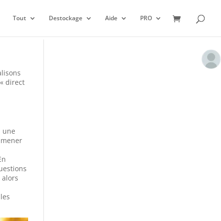
Tout
Destockage
Aide
PRO
alisons
« direct
, une
 amener
En
questions
 alors
 les