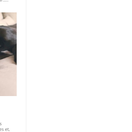
s
es et,