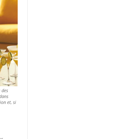
e des
 dans
on et, si
s
ur…..