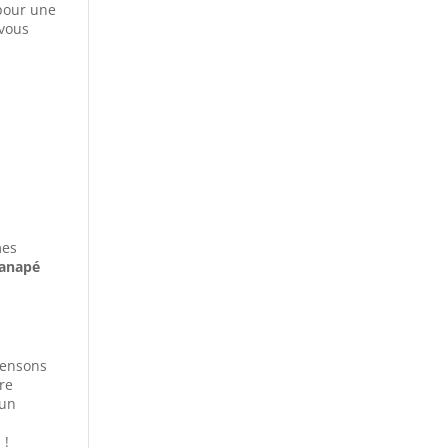
 pour une
vous
mes
anapé
 pensons
re
 un
 !