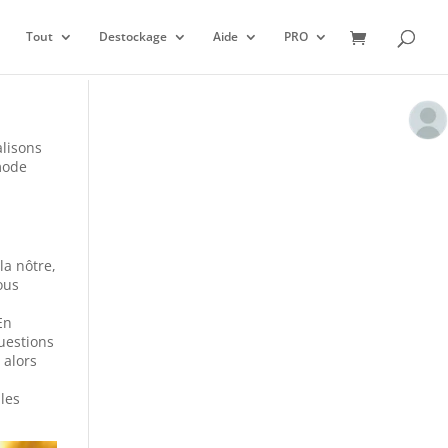
Tout
Destockage
Aide
PRO
alisons
 mode
a nôtre,
ous
En
questions
 alors
 les