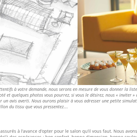
ttentifs à votre demande, nous serons en mesure de vous donner la list
coté et quelques photos vous pourrez, si vous le désirez, nous « inviter »
 un avis averti. Nous aurons plaisir à vous adresser une petite simulati
llon du tissu que vous pressentez….
surés à l’avance d’opter pour le salon qu’il vous faut. Nous avon
u delà des espérances : bon confort, bonne dimension, bonne coule