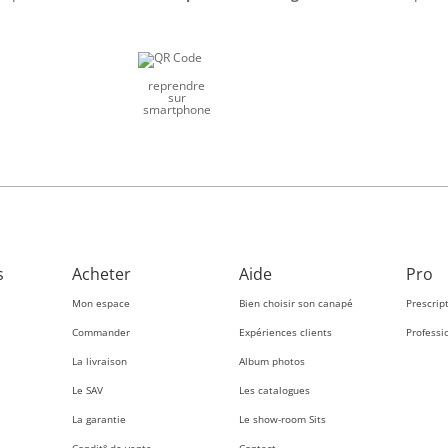
reprendre
sur
smartphone
s
Acheter
Aide
Pro
Mon espace
Bien choisir son canapé
Prescrip
Commander
Expériences clients
Professi
La livraison
Album photos
Le SAV
Les catalogues
La garantie
Le show-room Sits