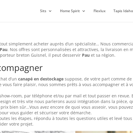
Sits
Home Spirit
Flexlux
Tapis Idaho
 tout simplement acheter auprès d’un spécialiste… Nous commerci
Pau
. Nos offres sont personnalisées et attractives, la livraison en
sporteur breton Guisnel, il peut desservir
Pau
et sa région.
ccompagner
achat d’un
canapé en destockage
suppose, de votre part comme de l
vous faire plaisir, nous sommes prêts à vous accompagner et à v
ow-room, par téléphone et/ou par mail et tout passer en revue. 
design et très vite nous parlerons aussi intégration dans la pièce, 
 et prix bien sûr…Vous avez encore de quoi vous asseoir, vous pouvez
pour vous guider et sécuriser votre démarche.
utes les étapes, répondu à toutes les questions utiles et levé tous
der votre projet.