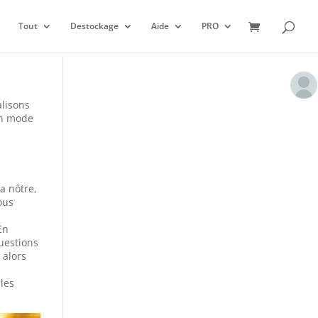
Tout
Destockage
Aide
PRO
alisons
 en mode
a nôtre,
ous
En
questions
 alors
 les