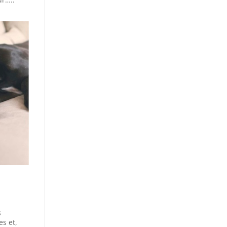
s
es et,