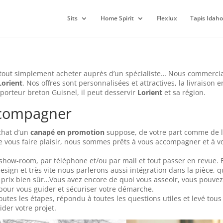
Sits
Home Spirit
Flexlux
Tapis Idaho
 tout simplement acheter auprès d’un spécialiste… Nous commerci
Lorient
. Nos offres sont personnalisées et attractives, la livraison
sporteur breton Guisnel, il peut desservir
Lorient
et sa région.
ccompagner
achat d’un
canapé en promotion
suppose, de votre part comme de l
vous faire plaisir, nous sommes prêts à vous accompagner et à v
ow-room, par téléphone et/ou par mail et tout passer en revue. 
design et très vite nous parlerons aussi intégration dans la pièce, 
 et prix bien sûr…Vous avez encore de quoi vous asseoir, vous pouvez
pour vous guider et sécuriser votre démarche.
utes les étapes, répondu à toutes les questions utiles et levé tous
der votre projet.