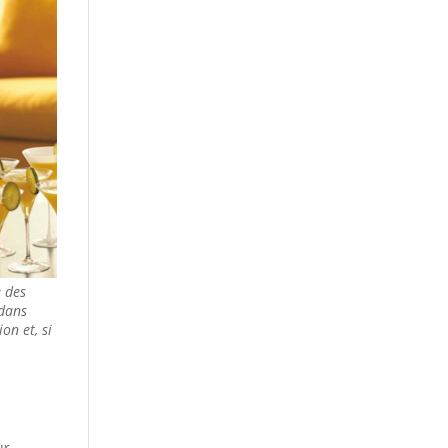
e des
 dans
on et, si
s
ur…..