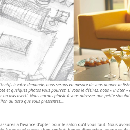
ttentifs à votre demande, nous serons en mesure de vous donner la list
coté et quelques photos vous pourrez, si vous le désirez, nous « inviter »
 un avis averti. Nous aurons plaisir à vous adresser une petite simulati
llon du tissu que vous pressentez….
surés à l’avance d’opter pour le salon qu’il vous faut. Nous avon
u delà des espérances : bon confort, bonne dimension, bonne coule