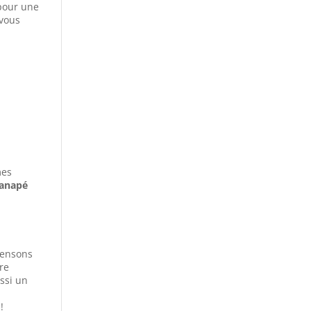
 pour une
vous
mes
anapé
 pensons
re
ssi un
!