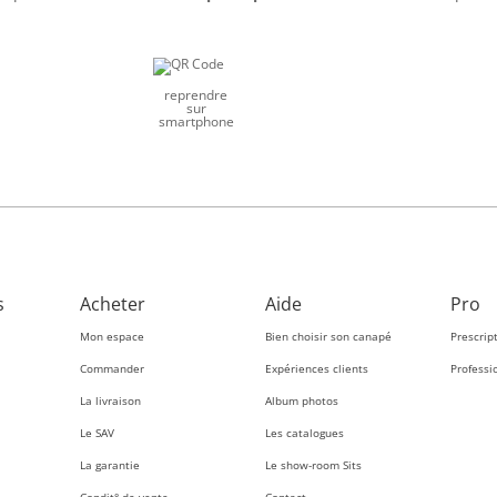
reprendre
sur
smartphone
s
Acheter
Aide
Pro
Mon espace
Bien choisir son canapé
Prescrip
Commander
Expériences clients
Professi
La livraison
Album photos
Le SAV
Les catalogues
La garantie
Le show-room Sits