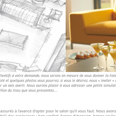
ttentifs à votre demande, nous serons en mesure de vous donner la list
coté et quelques photos vous pourrez, si vous le désirez, nous « inviter »
 un avis averti. Nous aurons plaisir à vous adresser une petite simulati
llon du tissu que vous pressentez….
surés à l’avance d’opter pour le salon qu’il vous faut. Nous avon
u delà des espérances : bon confort, bonne dimension, bonne coule