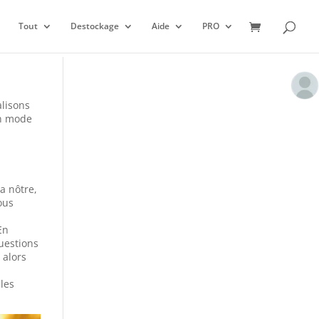
Tout
Destockage
Aide
PRO
alisons
en mode
a nôtre,
ous
En
questions
 alors
 les