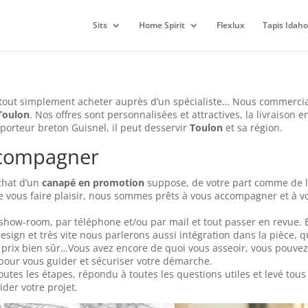
Sits
Home Spirit
Flexlux
Tapis Idaho
 tout simplement acheter auprès d’un spécialiste… Nous commerci
Toulon
. Nos offres sont personnalisées et attractives, la livraison 
sporteur breton Guisnel, il peut desservir
Toulon
et sa région.
ccompagner
achat d’un
canapé en promotion
suppose, de votre part comme de l
vous faire plaisir, nous sommes prêts à vous accompagner et à v
ow-room, par téléphone et/ou par mail et tout passer en revue. 
design et très vite nous parlerons aussi intégration dans la pièce, 
 et prix bien sûr…Vous avez encore de quoi vous asseoir, vous pouvez
pour vous guider et sécuriser votre démarche.
utes les étapes, répondu à toutes les questions utiles et levé tous
der votre projet.