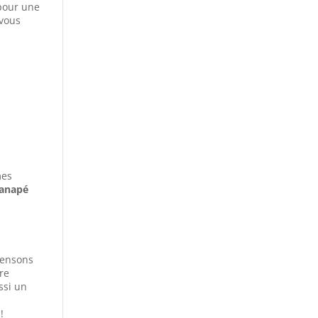
 pour une
vous
mes
anapé
 pensons
re
ssi un
!