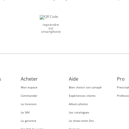
reprendre
sur
smartphone
s
Acheter
Aide
Pro
Mon espace
Bien choisir son canapé
Prescrip
Commander
Expériences clients
Professi
La livraison
Album photos
Le SAV
Les catalogues
La garantie
Le show-room Sits