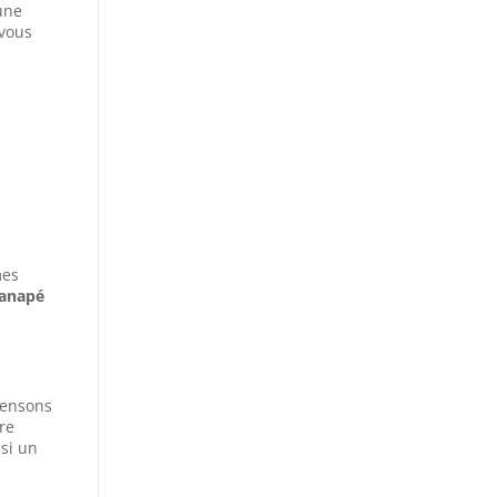
 une
vous
mes
anapé
 pensons
re
ssi un