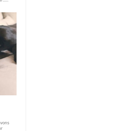
uvons
ur