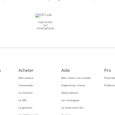
reprendre
sur
smartphone
s
Acheter
Aide
Pro
Mon espace
Bien choisir son canapé
Prescrip
Commander
Expériences clients
Professi
La livraison
Album photos
Le SAV
Les catalogues
La garantie
Le show-room Sits