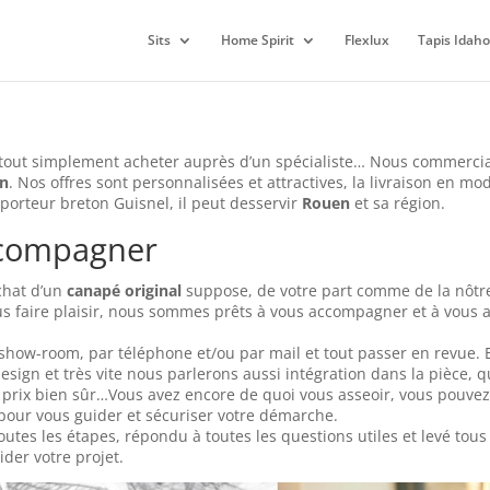
Sits
Home Spirit
Flexlux
Tapis Idaho
 tout simplement acheter auprès d’un spécialiste… Nous commerci
n
. Nos offres sont personnalisées et attractives, la livraison en mo
sporteur breton Guisnel, il peut desservir
Rouen
et sa région.
ccompagner
achat d’un
canapé original
suppose, de votre part comme de la nôtr
s faire plaisir, nous sommes prêts à vous accompagner et à vous
ow-room, par téléphone et/ou par mail et tout passer en revue. 
design et très vite nous parlerons aussi intégration dans la pièce, 
 et prix bien sûr…Vous avez encore de quoi vous asseoir, vous pouvez
pour vous guider et sécuriser votre démarche.
utes les étapes, répondu à toutes les questions utiles et levé tous
der votre projet.