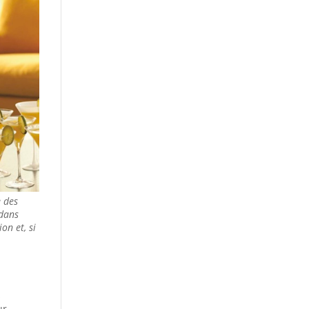
e des
 dans
on et, si
s
ur…..