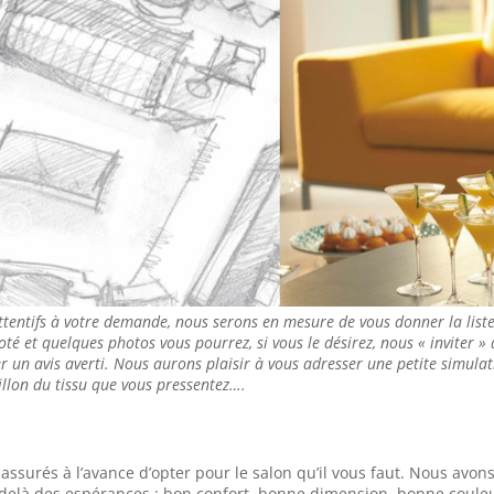
ttentifs à votre demande, nous serons en mesure de vous donner la list
coté et quelques photos vous pourrez, si vous le désirez, nous « inviter »
 un avis averti. Nous aurons plaisir à vous adresser une petite simulati
llon du tissu que vous pressentez….
surés à l’avance d’opter pour le salon qu’il vous faut. Nous avon
u delà des espérances : bon confort, bonne dimension, bonne coule