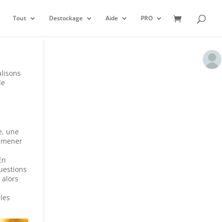
Tout
Destockage
Aide
PRO
alisons
de
e, une
 amener
En
questions
 alors
 les