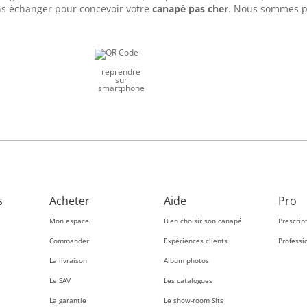
ns échanger pour concevoir votre
canapé pas cher
. Nous sommes pr
reprendre
sur
smartphone
s
Acheter
Aide
Pro
Mon espace
Bien choisir son canapé
Prescrip
Commander
Expériences clients
Professi
La livraison
Album photos
Le SAV
Les catalogues
La garantie
Le show-room Sits