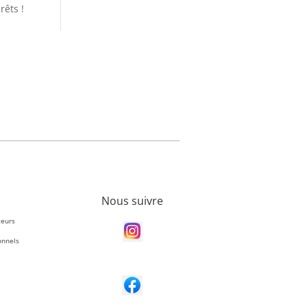
êts !
Nous suivre
teurs
onnels