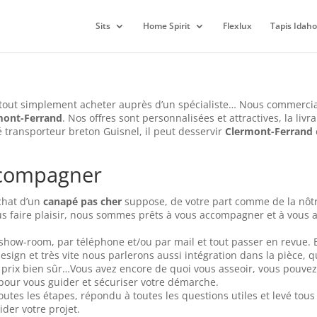
Sits
Home Spirit
Flexlux
Tapis Idaho
 tout simplement acheter auprès d’un spécialiste… Nous commerci
mont-Ferrand
. Nos offres sont personnalisées et attractives, la livr
é transporteur breton Guisnel, il peut desservir
Clermont-Ferrand
ccompagner
achat d’un
canapé pas cher
suppose, de votre part comme de la nôt
s faire plaisir, nous sommes prêts à vous accompagner et à vous
ow-room, par téléphone et/ou par mail et tout passer en revue. 
design et très vite nous parlerons aussi intégration dans la pièce, 
 et prix bien sûr…Vous avez encore de quoi vous asseoir, vous pouvez
pour vous guider et sécuriser votre démarche.
utes les étapes, répondu à toutes les questions utiles et levé tous
der votre projet.