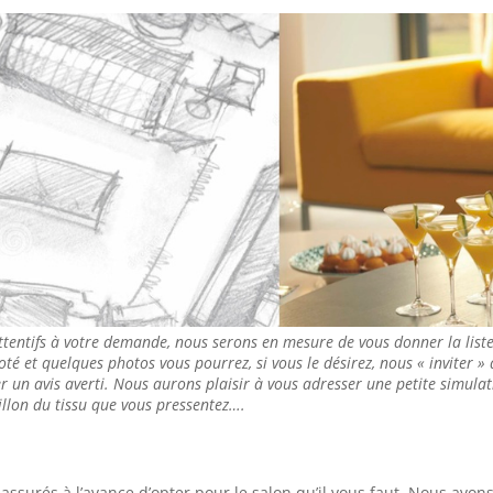
ttentifs à votre demande, nous serons en mesure de vous donner la list
coté et quelques photos vous pourrez, si vous le désirez, nous « inviter »
 un avis averti. Nous aurons plaisir à vous adresser une petite simulati
llon du tissu que vous pressentez….
surés à l’avance d’opter pour le salon qu’il vous faut. Nous avon