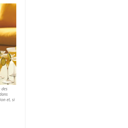
e des
 dans
on et, si
s