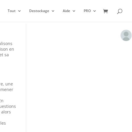
Tout
Destockage
Aide
PRO
alisons
aison en
et sa
re, une
 amener
En
questions
 alors
 les