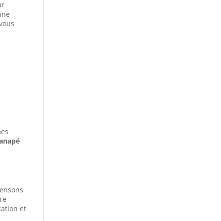
ur
 une
vous
mes
anapé
 pensons
re
ation et