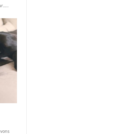
ur…..
uvons