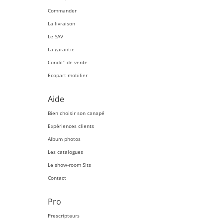
Commander
La livraison
Le SAV
La garantie
Condit° de vente
Ecopart mobilier
Aide
Bien choisir son canapé
Expériences clients
Album photos
Les catalogues
Le show-room Sits
Contact
Pro
Prescripteurs